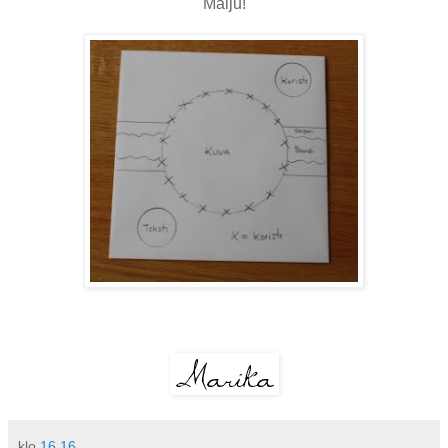
Maiju!
klo
16.16