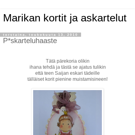
Marikan kortit ja askartelut
torstaina, toukokuuta 13, 2010
P*skarteluhaaste
Tätä pärekoria olikin
ihana tehdä ja tästä se ajatus tulikin
että teen Saijan eskari tädeille
tälläiset korit pienine muistamisineen!